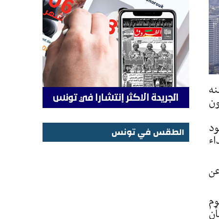
نه
ون
ود
الطقس في تونس
اء
الطقس في تونس
عن
هجوم
شأن