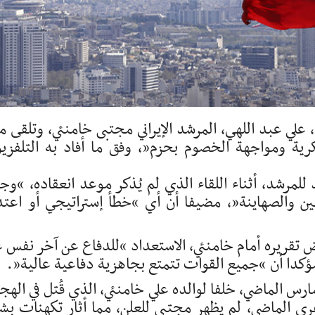
ي، علي عبد اللهي، المرشد الإيراني مجتبى خامنئي، وتلقى م
ية ومواجهة الخصوم بحزم”، وفق ما أفاد به التلفزي
 للمرشد، أثناء اللقاء الذي لم يُذكر موعد انعقاده، “وج
ن والصهاينة”، مضيفا أن أي “خطأ إستراتيجي أو اعتد
ض تقريره أمام خامنئي، الاستعداد “للدفاع عن آخر نفس 
مؤكدا أن “جميع القوات تتمتع بجاهزية دفاعية عالية”.
ذ إعلان توليه منصب المرشد الأعلى في 9 مارس الماضي، خلفا لوالده علي خامنئي، الذي قُتل في ال
ئيلي الأمريكي على طهران السبت 28 فيفري الماضي، لم يظهر مجتبى للعلن، مما أثار تكهنات ب