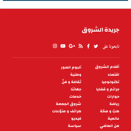
الطقس في تونس
جريدة الشروق
تابعونا على
أقلام الشروق
ألبوم الصور
PIED
DE
اقتصاد
وطنية
PAGE
تكنولوجيا
ثقافة و فنّ
جرائم و قضايا
جهاتنا
حوارات
خدمات
رياضة
شروق الجمعة
طبّ و صحّة
طرائف و منوّعات
عالمية
فيديو
من الماضي
سياسة