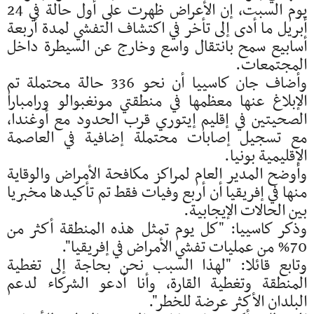
يوم السبت، إن الأعراض ظهرت على أول حالة في 24
أبريل ما أدى إلى تأخر في اكتشاف التفشي لمدة أربعة
أسابيع سمح بانتقال واسع وخارج عن السيطرة داخل
المجتمعات.
وأضاف جان كاسييا أن نحو 336 حالة محتملة تم
الإبلاغ عنها معظمها في منطقتي مونغبوالو ورامبارا
الصحيتين في إقليم إيتوري قرب الحدود مع أوغندا،
مع تسجيل إصابات محتملة إضافية في العاصمة
الإقليمية بونيا.
وأوضح المدير العام لمراكز مكافحة الأمراض والوقاية
منها في إفريقيا أن أربع وفيات فقط تم تأكيدها مخبريا
بين الحالات الإيجابية.
وذكر كاسييا: "كل يوم تمثل هذه المنطقة أكثر من
70% من عمليات تفشي الأمراض في إفريقيا".
وتابع قائلا: "لهذا السبب نحن بحاجة إلى تغطية
المنطقة وتغطية القارة، وأنا أدعو الشركاء لدعم
البلدان الأكثر عرضة للخطر".