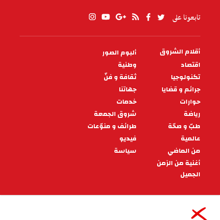
تابعونا على
أقلام الشروق
ألبوم الصور
PIED
DE
اقتصاد
وطنية
PAGE
تكنولوجيا
ثقافة و فنّ
جرائم و قضايا
جهاتنا
حوارات
خدمات
رياضة
شروق الجمعة
طبّ و صحّة
طرائف و منوّعات
عالمية
فيديو
من الماضي
سياسة
أغنية من الزمن
الجميل