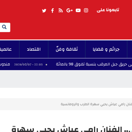
تابعونا على
Search
جرائم و قضايا
ثقافة وفنّ
اقتصاد
عالمية
رقب بنسبة تفوق 98 بالمائة
مندوب حماية الط
22:03 - 2026/08/07
فنان رامي عياش يحيي سهرة الطرب والرومانسية
. الفنان رامي عياش يحيي سهرة