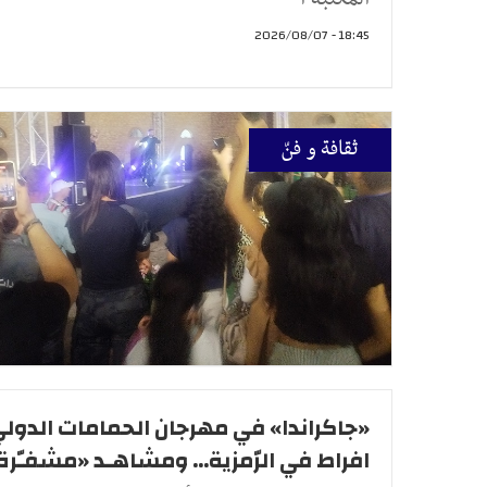
18:45 - 2026/08/07
ثقافة و فنّ
«جاكراندا» في مهرجان الحمامات الدولي 
افراط في الرّمزية... ومشاهـد «مشفـّرة