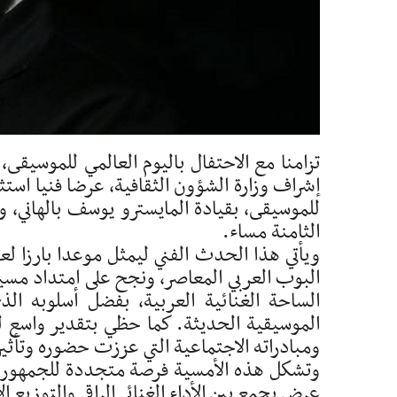
تزامنا مع الاحتفال باليوم العالمي للموسيقى، 
إشراف وزارة الشؤون الثقافية، عرضا فنيا استثن
الثامنة مساء.
ويأتي هذا الحدث الفني ليمثل موعدا بارزا ل
البوب العربي المعاصر، ونجح على امتداد مسير
الساحة الغنائية العربية، بفضل أسلوبه ال
الموسيقية الحديثة. كما حظي بتقدير واسع ليس 
ومبادراته الاجتماعية التي عززت حضوره وتأثيره
وتشكل هذه الأمسية فرصة متجددة للجمهور التو
عرض يجمع بين الأداء الغنائي الراقي والتوزيع ال