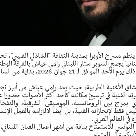
ينظم مسرح الأوبرا بمدينة الثقافة "الشاذلي القليبي"، ت
ائيا يجمع السوبر ستار اللبناني رامي عياش بالفرقة الوطن
للموسيقى، بقيادة المايسترو يوسف بالهاني، وذلك يوم الأحد الموافق لـ 21 جوان 2026، بد
عشاق الأغنية الطربية، حيث يعد رامي عياش من أبرز نج
ته الفنية في ترسيخ مكانته كأحد أكثر الأصوات حضورا ع
ذي يمزج بين الرومانسية، الموسيقى الشرقية، والنفح
فقط لإنجازاته الفنية، بل أيضا لالتزامه بالعمل الإنسا
 في العالم العربي.
نسي للاستمتاع بباقة من أشهر أعمال الفنان اللبناني، 
أوركسترالي المتميز.