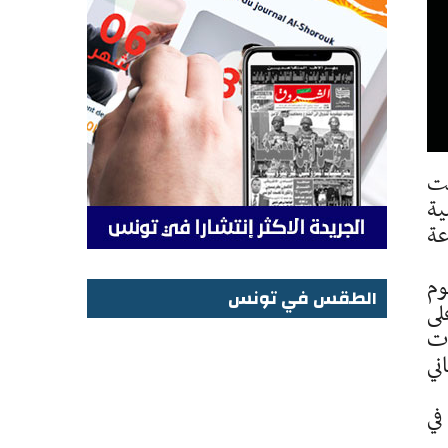
حت
ية
اية من الساعة
وم
الطقس في تونس
لى
الطقس في تونس
ات
ني
في