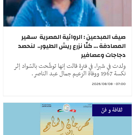
صيف المبدعين : الروائية المصرية سهير
المصادفة ... كنّا نزرع ريش الطيور.. لنحصد
دجاجات وعصافير
ولدت في شبرا، في فترة قالت إنها توشّحت بالسّواد إثر
نكسة 1967 ووفاة الزعيم جمال عبد الناصر.
07:00 - 2026/08/08
ثقافة و فنّ