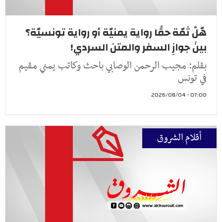
هّلْ ثمّة حقًا رواية يمنيّة أو رواية تونسيّة؟
بينَ جوازِ السفر والمتن السردي!
بقلم: مجيب الرحمن الوصابي باحث وكاتب يمني مقيم
في تونس
07:00 - 2026/08/04
أقلام الشروق