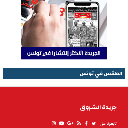
الطقس في تونس
الطقس في تونس
جريدة الشروق
تابعونا على