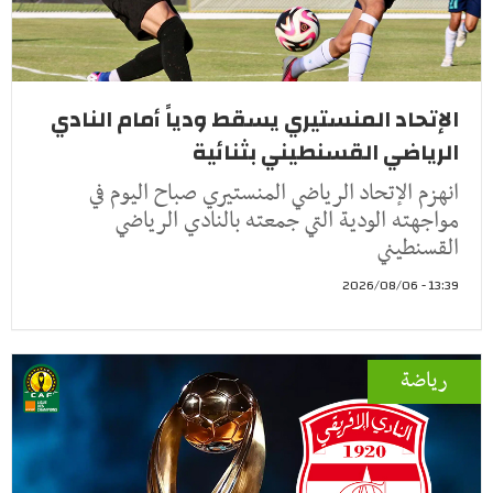
الإتحاد المنستيري يسقط ودياً أمام النادي
الرياضي القسنطيني بثنائية
انهزم الإتحاد الرياضي المنستيري صباح اليوم في
مواجهته الودية التي جمعته بالنادي الرياضي
القسنطيني
13:39 - 2026/08/06
رياضة