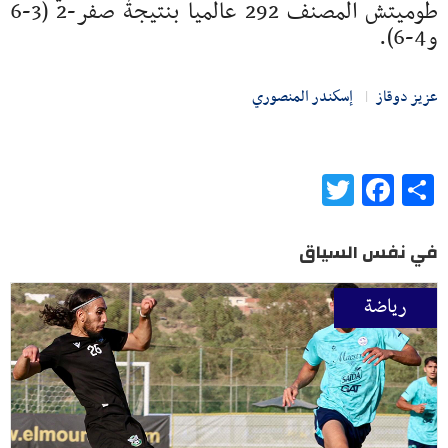
طوميتش المصنف 292 عالميا بنتيجة صفر-2 (3-6
و4-6).
عزيز دوقاز
إسكندر المنصوري
Twitter
Facebook
Share
في نفس السياق
رياضة