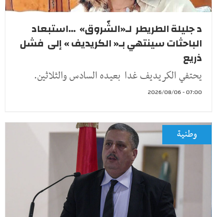
د جليلة الطريطر لـ«الشّروق» ...استبعاد
الباحثات سينتهي بـ« الكريديف » إلى فشل
ذريع
يحتفي الكريديف غدا بعيده السادس والثلاثين.
07:00 - 2026/08/06
وطنية