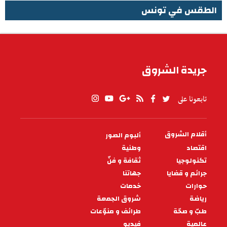
الطقس في تونس
الطقس في تونس
جريدة الشروق
تابعونا على
أقلام الشروق
ألبوم الصور
PIED
DE
اقتصاد
وطنية
PAGE
تكنولوجيا
ثقافة و فنّ
جرائم و قضايا
جهاتنا
حوارات
خدمات
رياضة
شروق الجمعة
طبّ و صحّة
طرائف و منوّعات
عالمية
فيديو