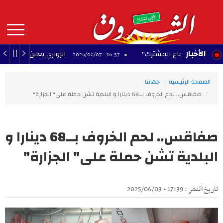
Aller
au
contenu
principal
MAIN
الأخبار
ّة للدفاع المشترك"
الزواري يعاين مدخل العاصمة الج
16:37 - 2026/08/07
NAVIGATION
الصفحة الرئيسية
جهاتنا
صفاقس.. لحم الخروف بــ68 دينارا و البلدية تشن حملة على" الجزارة"
صفاقس.. لحم الخروف بــ68 دينارا و
البلدية تشن حملة على" الجزارة"
تاريخ النشر : 17:39 - 2025/06/03