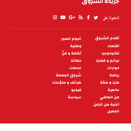
جريدة الشروق
تابعونا على
أقلام الشروق
ألبوم الصور
PIED
DE
اقتصاد
وطنية
PAGE
تكنولوجيا
ثقافة و فنّ
جرائم و قضايا
جهاتنا
حوارات
خدمات
رياضة
شروق الجمعة
طبّ و صحّة
طرائف و منوّعات
عالمية
فيديو
من الماضي
سياسة
أغنية من الزمن
الجميل