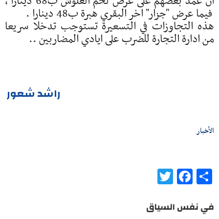
أن عمد بعضهم على عرض لحم العلوش ب68 دينارا ،
فيما عرض "جزار" اخر البقري هبرة ب48 دينارا .
هذه التجاوزات في التسعيرة تستوجب تدخلا سريعا
من ادارة التجارة للضرب على ايادي المضاربين ..
راشد شعور
الأخبار
Twitter
Facebook
Share
في نفس السياق