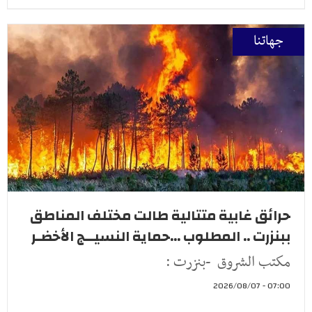
جهاتنا
حرائق غابية متتالية طالت مختلف المناطق
ببنزرت .. المطلوب ...حماية النسيــج الأخضـر
مكتب الشروق -بنزرت :
07:00 - 2026/08/07