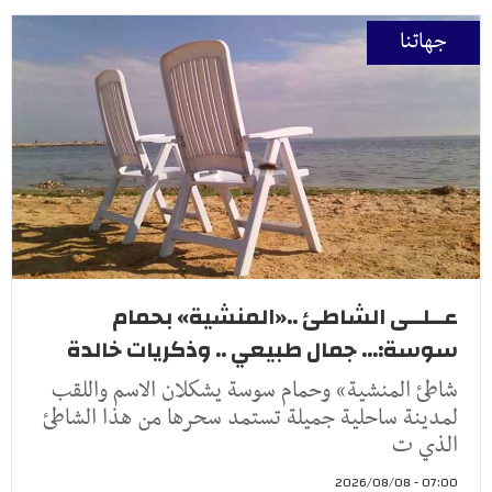
جهاتنا
عــلــى الشاطئ ..«المنشية» بحمام
سوسة:... جمال طبيعي .. وذكريات خالدة
شاطئ المنشية» وحمام سوسة يشكلان الاسم واللقب
لمدينة ساحلية جميلة تستمد سحرها من هذا الشاطئ
الذي ت
07:00 - 2026/08/08