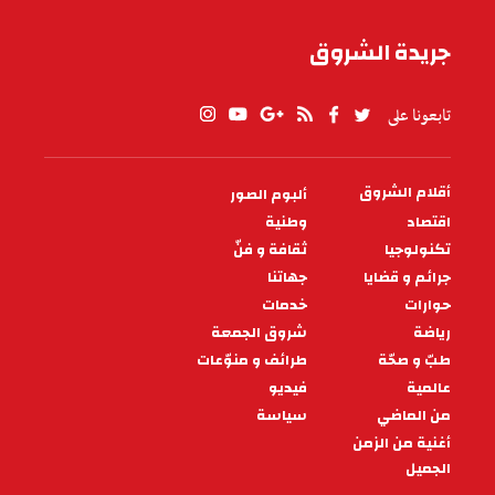
جريدة الشروق
تابعونا على
أقلام الشروق
ألبوم الصور
PIED
DE
اقتصاد
وطنية
PAGE
تكنولوجيا
ثقافة و فنّ
جرائم و قضايا
جهاتنا
حوارات
خدمات
رياضة
شروق الجمعة
طبّ و صحّة
طرائف و منوّعات
عالمية
فيديو
من الماضي
سياسة
أغنية من الزمن
الجميل