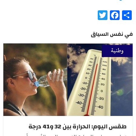
Twitter
Facebook
Share
في نفس السياق
وطنية
طقس اليوم: الحرارة بين 32 و41 درجة