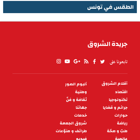
الطقس في تونس
الطقس في تونس
جريدة الشروق
تابعونا على
أقلام الشروق
ألبوم الصور
PIED
DE
اقتصاد
وطنية
PAGE
تكنولوجيا
ثقافة و فنّ
جرائم و قضايا
جهاتنا
حوارات
خدمات
رياضة
شروق الجمعة
طبّ و صحّة
طرائف و منوّعات
عالمية
فيديو