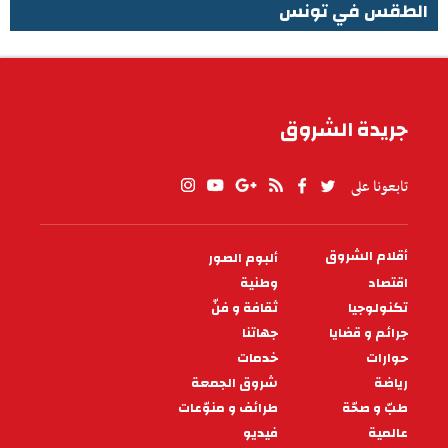
الطقس في تونس
الطقس في تونس
جريدة الشروق
تابعونا على
أقلام الشروق
ألبوم الصور
PIED
DE
اقتصاد
وطنية
PAGE
تكنولوجيا
ثقافة و فنّ
جرائم و قضايا
جهاتنا
حوارات
خدمات
رياضة
شروق الجمعة
طبّ و صحّة
طرائف و منوّعات
عالمية
فيديو