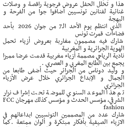
هذا و تخلل الحفل عروض فرجوية راقصة و وصلات
غنائية لفنانين تونسيين أضافوا جوا من الفرحة و
البهجة
الذي انتظم يوم الأحد الـ7 من جوان 2026 بأحد
فضاءات قمرت تونس
شارك فيه مصممون مغاربة بعروض أزياء تحمل
الهوية الجزائرية و المغربية
نادية الرياحي مصممة أزياء مغربية قدمت عرضا مميزا
يجمع بين الطابع المغربي و العصري .
و وليد دوناس من الجزائر حيث أضفى طابعا من
الجمال و الإبداع الجزائري خلال عرض الأزياء
الجزائري
تم هذا الموعد السنوي للموضة تحت إشراف نزار
الشرقي، مؤسس الحدث و مؤسس كذلك مهرجان FCC
fashion
شارك عدد من المصممين التونسيين ابداعاتهم في
الازياء الصيفية بأفكار مبتكرة و ألوان ممتعة .كما