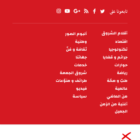
تابعونا على
أقلام الشروق
ألبوم الصور
PIED
DE
اقتصاد
وطنية
PAGE
تكنولوجيا
ثقافة و فنّ
جرائم و قضايا
جهاتنا
حوارات
خدمات
رياضة
شروق الجمعة
طبّ و صحّة
طرائف و منوّعات
عالمية
فيديو
من الماضي
سياسة
أغنية من الزمن
الجميل