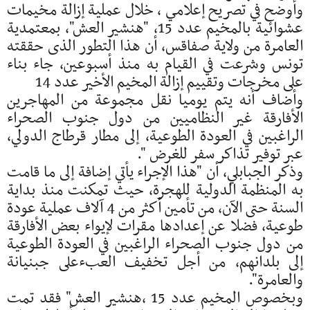
وأوضح في تصريح إعلامي ، خلال عملية إزالة مخيمات
عشوائية بالمخيم عدد 15، "هنشير العش"، بمعتمدية
العامرة من ولاية صفاقس، أن هذا التطور الذى حققته
تونس وشرعت في القيام به منذ أسبوعين، جاء بناء
على مخرجات وتقييم إزالة المخيم الأخير عدد 14
وأضاف أنه يتم يوميا نقل مجموعة من المهاجرين
الأفارقة غير النظاميين من دول جنوب الصحراء
الراغبين في العودة الطوعية، إلى مطار قرطاج الدولي،
عبر توفير تذاكر سفر للغرض ".
وذكر الجبابلي، أن "هذا الإجراء يأتي إضافة إلى ما قامت
به المنظمة الدولية للهجرة، حيث تمكنت منذ بداية
السنة حتى الآن، من تأمين أكثر من 4 آلاف عملية عودة
طوعية، فضلا عن إعدادها مقرات لإيواء بعض الأفارقة
من دول جنوب الصحراء الراغبين في العودة الطوعية
إلى بلدانهم، من أجل تخفيف العبءعلى جبنيانة
والعامرة".
وبخصوص المخيم عدد 15 ،هنشير العش" فقد تمت