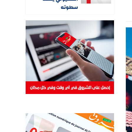
سطوته