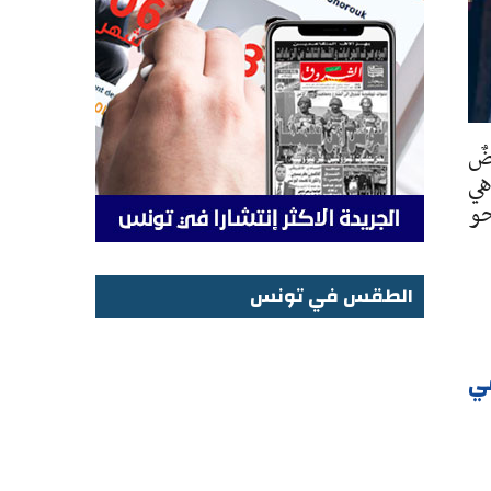
ضٌ
هي
حو
الطقس في تونس
الطقس في تونس
ي