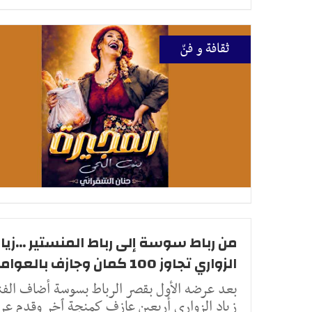
ثقافة و فنّ
من رباط سوسة إلى رباط المنستير ...زيا
الزواري تجاوز 100 كمان وجازف بالعوامرية
بعد عرضه الأول بقصر الرباط بسوسة أضاف الفن
زياد الزواري أربعين عازف كمنجة ٱخر وقدم ع