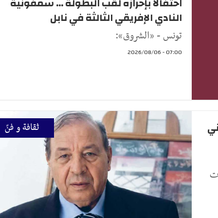
احتفالا بإحرازه لقب البطولة ... سمفونية
النادي الإفريقي الثالثة في نابل
تونس - «الشروق»:
07:00 - 2026/08/06
ني
ثقافة و فنّ
ات