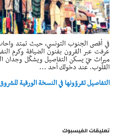
في أقصى الجنوب التونسي، حيث تمتد واحا
عرفت عبر القرون بفنون الضيافة وكرم النفوس
ميراث حيّ يسكن التفاصيل ويشكّل وجدان ال
القلوب. عند دخولك أحد ...
التفاصيل تقرؤونها في النسخة الورقية للشروق - تاريخ 
تعليقات الفيسبوك