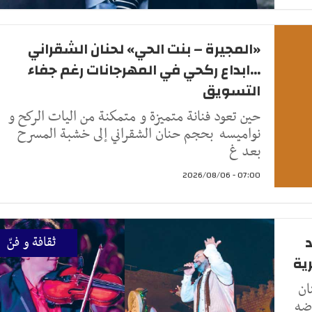
«المجيرة – بنت الحي» لحنان الشقراني
...ابداع ركحي في المهرجانات رغم جفاء
التسويق
حين تعود فنانة متميزة و متمكنة من اليات الركح و
نواميسه بحجم حنان الشقراني إلى خشبة المسرح
بعد غ
07:00 - 2026/08/06
د
ثقافة و فنّ
ان
رضه