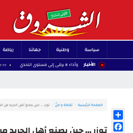
سياسة
وطنية
جهاتنا
رياضة
الأخبار
اندا": فكرة واعدة... وأداء لا يرقى إلى مستوى التحدي
13:03 - 2026/08/06
الصفحة الرئيسية
ثقافة و فنّ
توزر ... حين يصنع أهل الجريد من ال
Share
Facebook
توزر ... حين يصنع أهل الجريد م