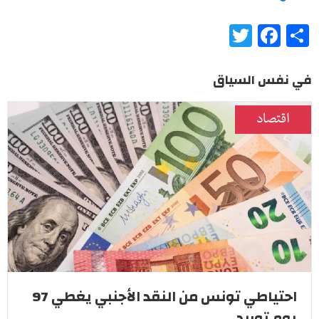
Twitter
Facebook
Share
في نفس السياق
اقتصاد
احتياطي تونس من النقد الأجنبي يغطي 97
يوم توريد