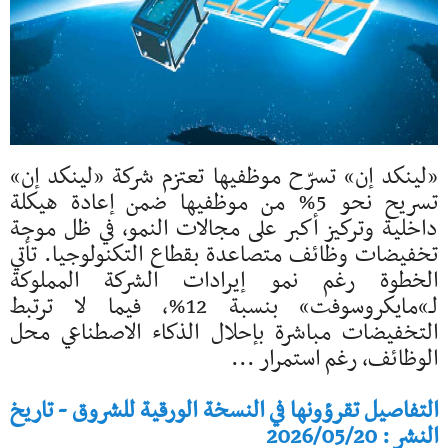
«لينكد إن» تسرّح موظفيها تعتزم شركة «لينكد إن»
تسريح نحو 5% من موظفيها ضمن إعادة هيكلة
داخلية وتركيز أكبر على مجالات النمو، في ظل موجة
تخفيضات وظائف متصاعدة بقطاع التكنولوجيا. تأتي
الخطوة رغم نمو إيرادات الشركة المملوكة
لـ»مايكروسوفت» بنسبة 12%، فيما لا ترتبط
التخفيضات مباشرة بإحلال الذكاء الاصطناعي محل
الوظائف، رغم استمرار ...
التفاصيل تقرؤونها في النسخة الورقية للشروق - تاريخ
النشر : 2026/05/20