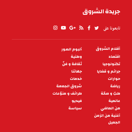
جريدة الشروق
تابعونا على
أقلام الشروق
ألبوم الصور
PIED
DE
اقتصاد
وطنية
PAGE
تكنولوجيا
ثقافة و فنّ
جرائم و قضايا
جهاتنا
حوارات
خدمات
رياضة
شروق الجمعة
طبّ و صحّة
طرائف و منوّعات
عالمية
فيديو
من الماضي
سياسة
أغنية من الزمن
الجميل