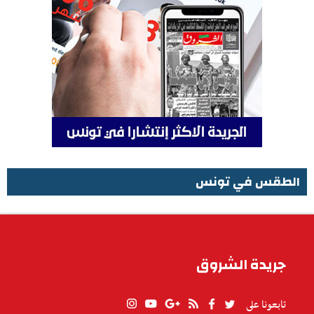
الطقس في تونس
الطقس في تونس
جريدة الشروق
تابعونا على