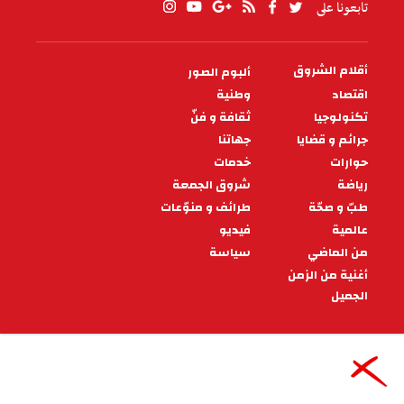
تابعونا على
أقلام الشروق
ألبوم الصور
PIED
DE
اقتصاد
وطنية
PAGE
تكنولوجيا
ثقافة و فنّ
جرائم و قضايا
جهاتنا
حوارات
خدمات
رياضة
شروق الجمعة
طبّ و صحّة
طرائف و منوّعات
عالمية
فيديو
من الماضي
سياسة
أغنية من الزمن
الجميل