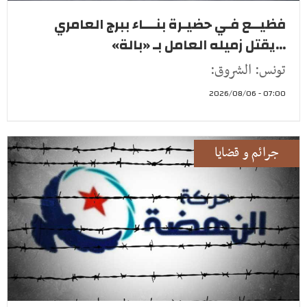
فظيــع فـي حضيـرة بنـــاء ببرج العامري
...يقتل زميله العامل بـ «بالة»
تونس: الشروق:
07:00 - 2026/08/06
جرائم و قضايا