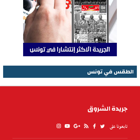
الطقس في تونس
الطقس في تونس
جريدة الشروق
تابعونا على