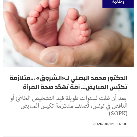
وطنية
الدكتور محمد البصلي لـ«الشروق» ...متلازمة
تكيّس المبايض... آفة تهدّد صحة المرأة
بعد أن ظلت لسنوات طويلة قيد التشخيص الخاطئ أو
الناقص في تونس، تُصنف متلازمة تكيس المبايض
(SOPK)
07:00 - 2026/08/09