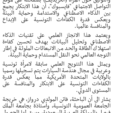
والتوثيق حول المرأة (الكريديف) بصفحته على موقع
التواصل الاجتماعي "فايسبوك"، أن هذا الابتكار يجمع
بين الذكاء الاصطناعي والاستدامة وحماية البيئة
ويعكس قدرة الكفاءات التونسية على الإبداع
والمنافسة عالميا.
ويعتمد هذا الانجاز العلمي على تقنيات الذكاء
الاصطناعي وتحليل البيانات بهدف تحسين كفاءة
استهلاك الطاقة والحد من الانبعاثات الملوثة في إطار
التوجه العالمي نحو النقل المستدام وحماية البيئة.
ويمثل هذا التتويج العلمي سابقة لامرأة تونسية
وعربية في مجال هندسة السيارات يتم تسجيلها رسميا
بالولايات المتحدة الأمريكية مما يعكس قدرة
الكفاءات التونسية على الابتكار والمنافسة على
المستوى الدولي.
يشار الى أن الباحثة، فاتن المولدي درواز، هي خريجة
الجامعة العمومية التونسية، وأستاذة بجامعة الملك
فيصل بالمملكة العربية السعودية، وسبق لها الحصول