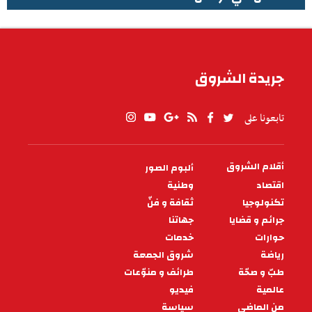
الطقس في تونس
جريدة الشروق
تابعونا على
أقلام الشروق
ألبوم الصور
PIED
DE
اقتصاد
وطنية
PAGE
تكنولوجيا
ثقافة و فنّ
جرائم و قضايا
جهاتنا
حوارات
خدمات
رياضة
شروق الجمعة
طبّ و صحّة
طرائف و منوّعات
عالمية
فيديو
من الماضي
سياسة