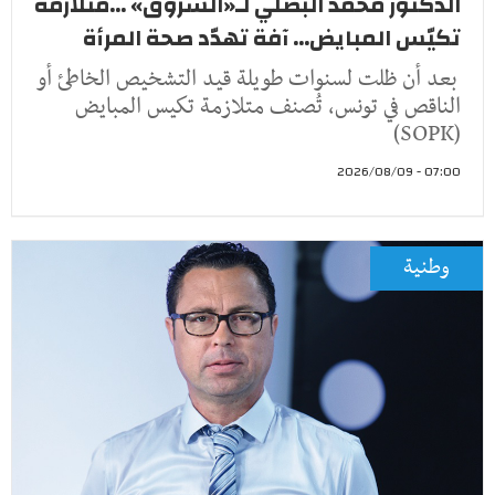
الدكتور محمد البصلي لـ«الشروق» ...متلازمة
تكيّس المبايض... آفة تهدّد صحة المرأة
بعد أن ظلت لسنوات طويلة قيد التشخيص الخاطئ أو
الناقص في تونس، تُصنف متلازمة تكيس المبايض
(SOPK)
07:00 - 2026/08/09
وطنية