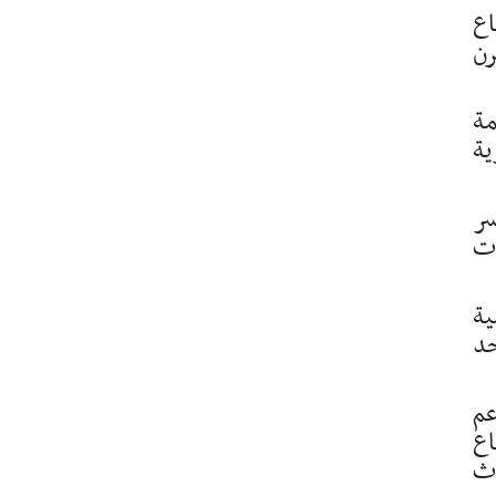
اع
رن
مة
ية
سر
ات
ية
حد
عم
اع
دث