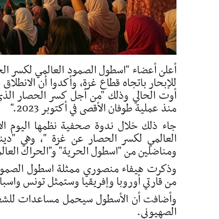
أعلن أعضاء "اسطول الصمود العالمي لكسر الح
أوت الحالي وذلك "من أجل كسر الحصار الذي
منذ عملية طوفان الأقصى في أكتوبر 2023."
جاء ذلك خلال ندوة صحفية نظمها اليوم الاث
العالمي لكسر الحصار عن غزة "، وهي "دين
ومناضلين من "اسطول الحرية" و"الحراك العالمي
وذكرت هيفاء منصوري ممثلة اسطول الصمود ا
من قارتي أوروبا وإفريقيا وستمثل تونس واسبا
وأضافت أن الأسطول سيحمل مساعدات للشعب 
الصهيوني.