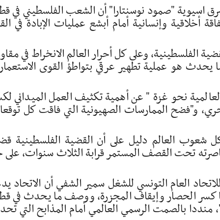
شرق اسيوية "صمود نوسنتارا" أن الشعب الفلسطيني في قط
قة أخلاقية وإنسانية أمام أبشع عمليات الإبادة في الق
ية الفلسطينية، وعلى كل أحرار العالم الانخراط في مقاو
 ما يحدث هو عملية تطهير عرقي بتواطؤ القوى الاستعمار
العالمية نحو غزة " عن أهمية تكثيف العمل الميداني لك
حري، و"فضح الممارسات الصهيونية التي فاقت كل توقع
كل شعوب العالم دليل على أن القضية الفلسطينية قض
صرته تحت القصف المستمر قرابة الثلاث سنوات، على 
لاتحاد العام التونسي للشغل سمير الشفي أن الاتحاد يد
نها كسر الحصار وإيقاف المجزرة، ووصف ما يحدث في قط
 "، منددا بالصمت الرسمي العالمي أمام المذابح التي تح