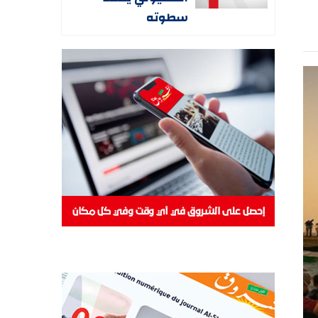
سطوته