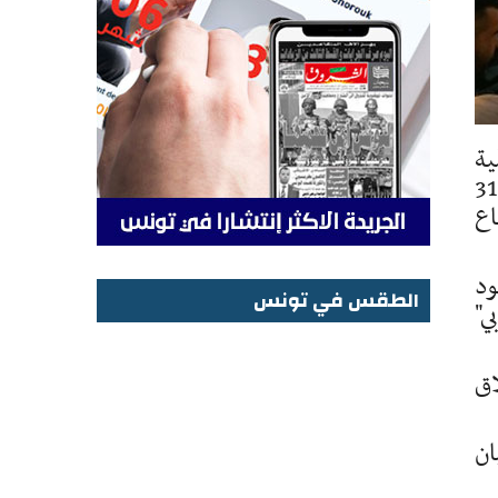
ية
للإبحار باتجاه قطاع غزة، وأكدوا أن الانطلاق من تونس سيكون يوم 4 سبتمبر المقبل ومن اسبانيا يوم 31
اع
ود
الطقس في تونس
ي"
الطقس في تونس
اق
ان