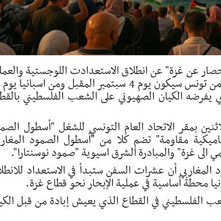
صار عن غزة" عن انطلاق الاستعدادت اللوجستية والعمل
 يفرضه الكيان الصهيوني على الشعب الفلسطيني بالقط
نين بمقر الاتحاد العام التونسي للشغل "أسطول الصم
اميكية مقاومة" تضم كلا من "أسطول الصمود المغارب
 الى غزة" والمبادرة الشرق اسيوية "صمود نوسنتارا".
لمغاربي أن عشرات السفن ستبدأ في الاستعداد للانطل
نيا محطة أساسية في عملية الإبحار نحو قطاع غزة.
الفلسطيني في القطاع الذي يعيش إبادة من قبل الكي