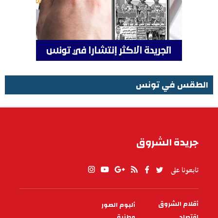
الطقس في تونس
الطقس في تونس
جريدة الشروق
تابعونا على
أقلام الشروق
ألبوم الصور
PIED
DE
اقتصاد
وطنية