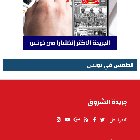
الطقس في تونس
الطقس في تونس
جريدة الشروق
تابعونا على