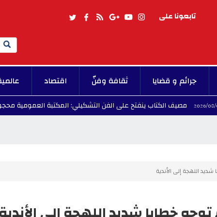
تابعونا على
Search
جرائم و قضايا
ثقافة وفنّ
اقتصاد
عالمية
صيف الكتاب ينفتح على الفن التشكيلي: المكتبة العمومية محجوب العياري تح
 شديد اللهجة إلى الأندية
توجه خطابا شديد اللهجة إلى الأندية