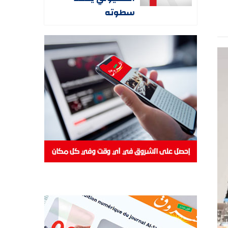
سطوته