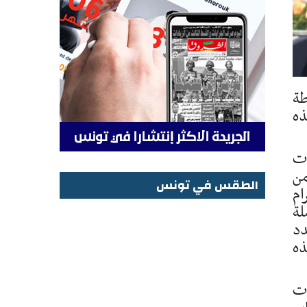
طة
ذه
ات
من
الطقس في تونس
ام
الطقس في تونس
لة
ص عدد
ذه
ات