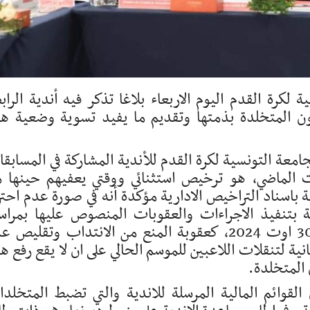
لكرة القدم اليوم الاربعاء بلاغا تذكر فيه أندية الراب
ديون المتخلدة بذمتها وتقديم ما يفيد تسوية وضعية ه
امعة التونسية لكرة القدم للأندية المشاركة في المسابق
-2025 خلال شهر اوت الماضي، هو ترخيص استثنائي ووقتي يعفيهم حينها 
ة باسناد التراخيص الادارية مؤكدة أنه في صورة عدم احتر
 بتنفيذ الاجراءات والعقوبات المنصوص عليها بمراس
الاتحاد الافريقي لكرة القدم الواردة بتاريخ 30 اوت 2024، كعقوبة المنع من الانتداب وتقلي
انية لتنقلات اللاعبين للموسم الحالي على ان لا يقع رفع ه
 المتخلدة.
القوائم المالية المرسلة للاندية والتي تضبط المتخلد