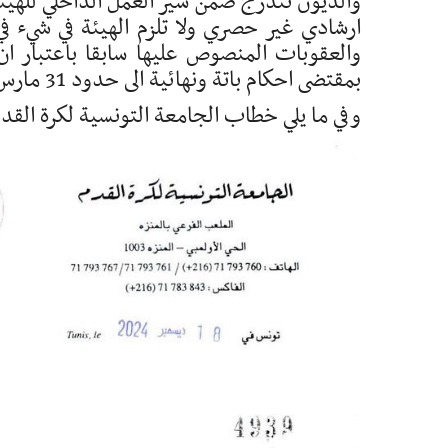
والديون تندرج ضمن سير العمل الداخلي للهيئ
ارشادي غير حصري ولا تلزم الهيئة في شيء في
والعقوبات المنصوص عليها سابقا باعتبار ان
بمقتضى احكام باتة ونهائية الى حدود 31 مارس 2024.
وفي ما يلي خطاب الجامعة التونسية لكرة القدم