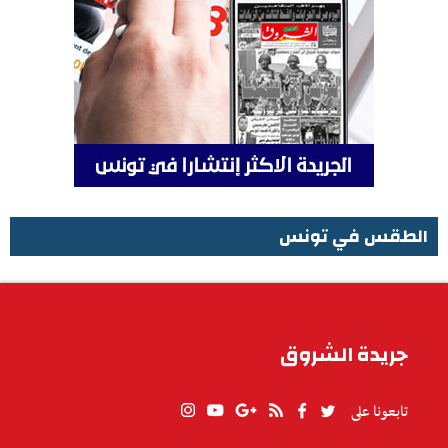
الطقس في تونس
الطقس في تونس
جريدة الشروق
تابعونا على