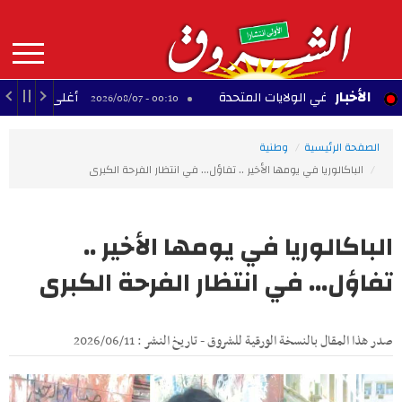
Aller
au
contenu
principal
MAIN
الأخبار
ية في الولايات المتحدة
أغلى 10 لاعبين أفارقة عبر التاريخ
00:10 - 2026/08/07
NAVIGATION
الصفحة الرئيسية
وطنية
الباكالوريا في يومها الأخير .. تفاؤل... في انتظار الفرحة الكبرى
الباكالوريا في يومها الأخير ..
تفاؤل... في انتظار الفرحة الكبرى
صدر هذا المقال بالنسخة الورقية للشروق - تاريخ النشر : 2026/06/11