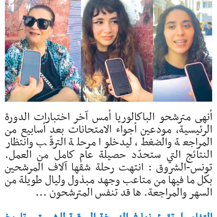
أنهى مترشحو الباكالوريا أمس آخر اختبارات الدورة
الرئيسية، مودعين أجواء الامتحانات بعد أسابيع من
المراجعة والضغط، ليدخلوا مرحلة الترقّب وانتظار
النتائج التي ستحدّد حصيلة عام كامل من العمل.
تونس-الشروق : انتهت رحلة شقها آلاف المرشحين
بكل ما فيها من متاعب وجهد مبذول وليال طويلة من
السهر والمراجعة. ها قد تنفس المترشحون ...