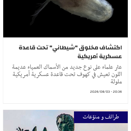
اكتشاف مخلوق "شيطاني" تحت قاعدة
عسكرية أمريكية
عثر علماء على نوع جديد من الأسماك العمياء عديمة
اللون تعيش في كهوف تحت قاعدة عسكرية أمريكية
ملوثة
20:36 - 2026/08/03
طرائف و منوّعات