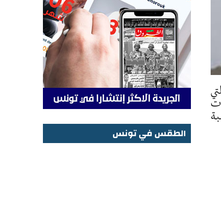
تي
دت
بة
الطقس في تونس
الطقس في تونس