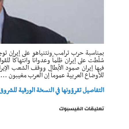
بمناسبة حرب ترامب ونتنياهو على إيران توجه
سُلّطت على إيران ظلماً وعدواناً وانتهاكاً لل
فيها إيران صمود الأبطال ووقف الشعب الإيران
للأوضاع العربية عموماً إن العرب مغيبون ...
التفاصيل تقرؤونها في النسخة الورقية للشروق - تاريخ 
تعليقات الفيسبوك