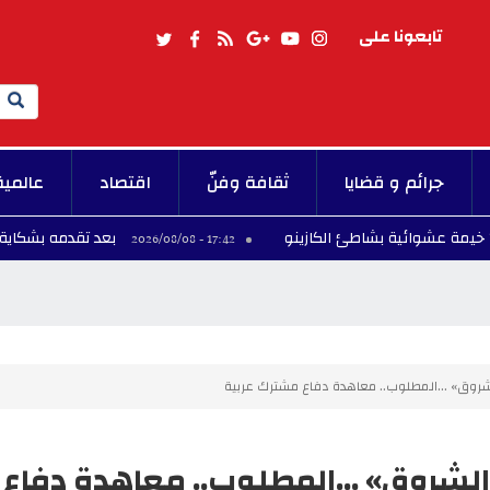
تابعونا على
Search
جرائم و قضايا
ثقافة وفنّ
اقتصاد
عالمية
بعد تقدمه بشكاية...وفاة كه
17:42 - 2026/08/08
الشروق» ...المطلوب.. معاهدة دفاع مشترك عربية
«الشروق» ...المطلوب.. معاهدة دفاع