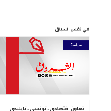
في نفس السياق
سياسة
تعاون اقتصادي ـ تونسي ـ تايلندي