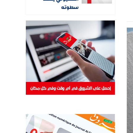
سطوته