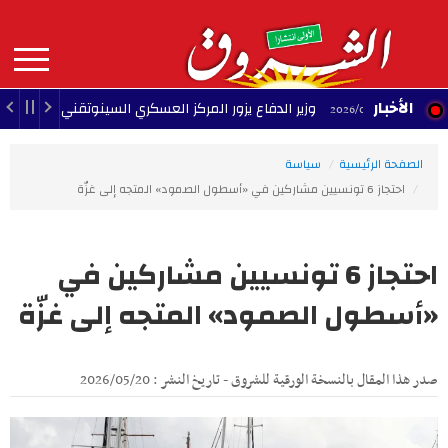
Aller
au
contenu
principal
MAIN
الأخبار
وزير الدفاع يزور المركز العسكري السينوتقني
23:05 - 2026/08/07
23:34 - 2026
NAVIGATION
الصفحة الرئيسية
سياسة
احتجاز 6 تونسيين مشاركين في «أسطول الصمود» المتجه إلى غزّة
احتجاز 6 تونسيين مشاركين في
«أسطول الصمود» المتجه إلى غزّة
صدر هذا المقال بالنسخة الورقية للشروق - تاريخ النشر : 2026/05/20