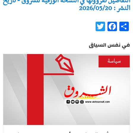
التفاصيل تقرؤونها في النسخة الورقية للشروق - تاريخ
النشر : 2026/05/20
Twitter
Facebook
Share
في نفس السياق
سياسة