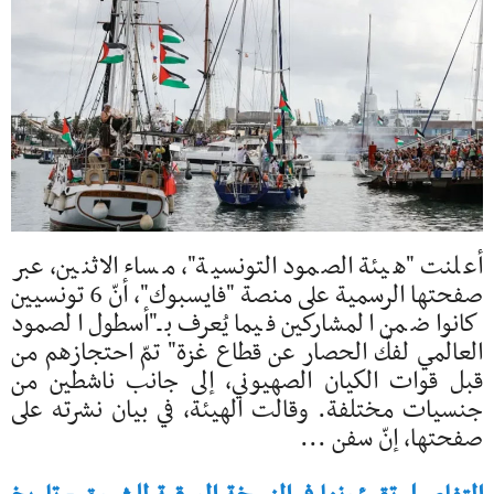
أعلنت "هيئة الصمود التونسية"، مساء الاثنين، عبر
صفحتها الرسمية على منصة "فايسبوك"، أنّ 6 تونسيين
كانوا ضمن المشاركين فيما يُعرف بـ"أسطول الصمود
العالمي لفكّ الحصار عن قطاع غزة" تمّ احتجازهم من
قبل قوات الكيان الصهيوني، إلى جانب ناشطين من
جنسيات مختلفة. وقالت الهيئة، في بيان نشرته على
صفحتها، إنّ سفن ...