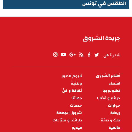
الطقس في تونس
الطقس في تونس
جريدة الشروق
تابعونا على
أقلام الشروق
ألبوم الصور
PIED
DE
اقتصاد
وطنية
PAGE
تكنولوجيا
ثقافة و فنّ
جرائم و قضايا
جهاتنا
حوارات
خدمات
رياضة
شروق الجمعة
طبّ و صحّة
طرائف و منوّعات
عالمية
فيديو