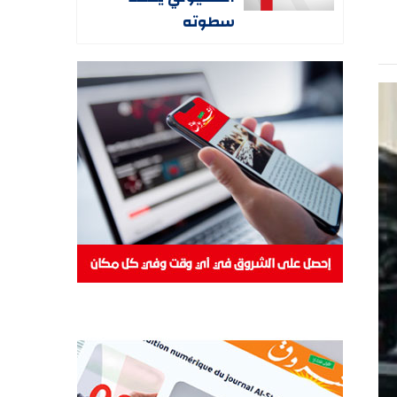
سطوته