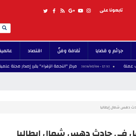
تابعونا على
Search
جرائم و قضايا
ثقافة وفنّ
اقتصاد
عالمية
مركز "النجمة الزهراء" يقرر إصدار مجلة علمية ويعلن آجال ا
17:52 - 2026/08/06
دث دهس شمال إيطاليا
ل في حادث دهس شمال إيطاليا