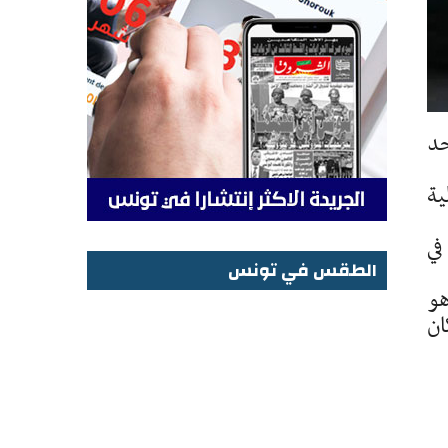
حد
الية
في
الطقس في تونس
هو
الطقس في تونس
ان