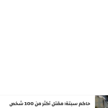
حاكم سبتة: مقتل أكثر من 100 شخص