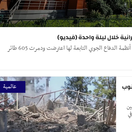
مة الدفاع الجوي التابعة لها اعترضت ودمرت 605 طائر
نوب
عالمية
ين
 في