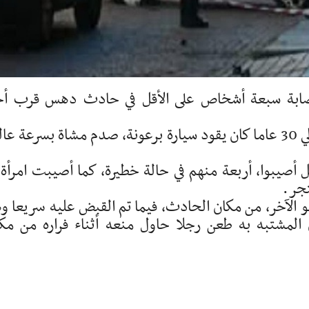
 بإصابة سبعة أشخاص على الأقل في حادث دهس قرب أ
وذكرت الصحيفة أن "رجلا يبلغ من العمر حوالي 30 عاما كان يقود سيارة برعونة، صدم مشاة بسرعة ع
صيبوا، أربعة منهم في حالة خطيرة، كما أصيبت امرأة 
تجر.
 الآخر، من مكان الحادث، فيما تم القبض عليه سريعا و
ن المشتبه به طعن رجلا حاول منعه أثناء فراره من مك