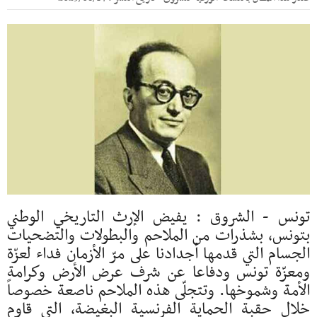
تونس - الشروق : يفيض الإرث التاريخي الوطني
بتونس، بشذرات من الملاحم والبطولات والتضحيات
الجسام التي قدمها أجدادنا على مرّ الأزمان فداء لعزّة
ومعزّة تونس ودفاعا عن شرف عرض الأرض وكرامة
الأمة وشموخها. وتتجلّى هذه الملاحم ناصعة خصوصاً
خلال حقبة الحماية الفرنسية البغيضة، التي قاوم