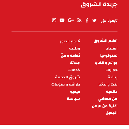
جريدة الشروق
تابعونا على
أقلام الشروق
ألبوم الصور
PIED
DE
اقتصاد
وطنية
PAGE
تكنولوجيا
ثقافة و فنّ
جرائم و قضايا
جهاتنا
حوارات
خدمات
رياضة
شروق الجمعة
طبّ و صحّة
طرائف و منوّعات
عالمية
فيديو
من الماضي
سياسة
أغنية من الزمن
الجميل