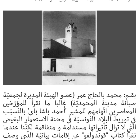
بقلم: محمد بالحاج عمر (عضو الهيئة المديرة لجمعيّة
صيانة مدينة المحمديّة) غالبا ما نقرأ للمؤرّخين
المعاصرين اتّهامهم للمشير 'أحمد باشا باي' بالتّسبّب
في توريط البلاد التّونسيّة في محنة الاستعمار البغيض
التّي لا تزال تأثيراتها مستدامة و متفاقمة لكنّنا عندما
نقرأ كتاب "قوندولفو" عن إقامات بياتيّة الذّي وصف