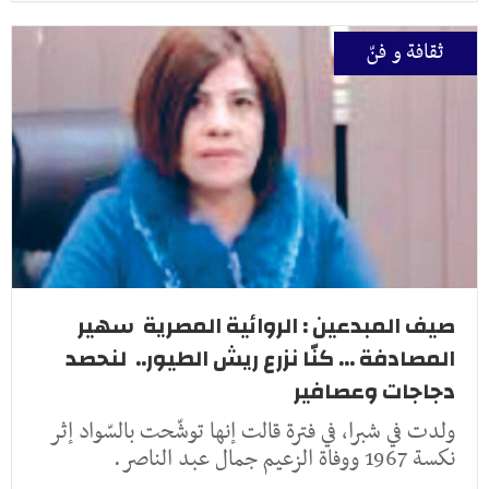
ثقافة و فنّ
صيف المبدعين : الروائية المصرية سهير
المصادفة ... كنّا نزرع ريش الطيور.. لنحصد
دجاجات وعصافير
ولدت في شبرا، في فترة قالت إنها توشّحت بالسّواد إثر
نكسة 1967 ووفاة الزعيم جمال عبد الناصر.