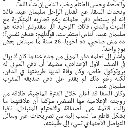
والصحة وحسن الختام وحُب الناس إن شاء الله".
وتحدث السقا، عن الفنان الراحل سليمان عيد، قائلا
إنه لم يستطع دفن جثمانه رغم تجاربه المتكررة مع
الموت والدفن، قائلا: "الوحيد اللي مقدرتش أدفنه هو
سليمان عيد، الناس استغربت، قولتلهم: هدفن نفسي؟!
ده مش صاحبي، ده أخويا، 26 سنة ما سبناش بعض
يوم واحد".
وأشار إلى تعلمه دفن الموتى من جده عندما كان لا يزال
في الصف الأول الإعدادي، مضيفا أن دفن الموتى له
بروتوكول خاص، وكل وفاة لديها طريقتها في الدفن،
لكنه رغم ذلك لم يقدر على دفن صديقه المقرب
سليمان عيد.
وكان السقا قد أعلن خلال الفترة الماضية، طلاقه من
زوجته الإعلامية مها الصغير، مؤكدا أن علاقتهما ما
زالت قائمة على الصداقة والاحترام المتبادل، نافيا
بشكل قاطع ما نسب إليه من تصريحات عبر وسائل
التواصل الاجتماعي تسيء إلى طليقته.