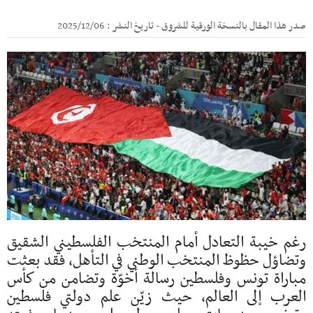
صدر هذا المقال بالنسخة الورقية للشروق - تاريخ النشر : 2025/12/06
رغم خيبة التعادل أمام المنتخب الفلسطيني الشقيق
وتضاؤل حظوظ المنتخب الوطني في التأهل، فقد بعثت
مباراة تونس وفلسطين رسالة أخوّة وتضامن من كأس
العرب إلى العالم، حيث زيّن علم دولتي فلسطين