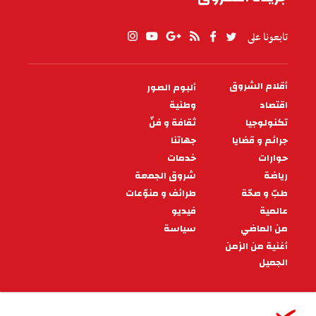
تابعونا على
أقلام الشروق
ألبوم الصور
PIED
DE
اقتصاد
وطنية
PAGE
تكنولوجيا
ثقافة و فنّ
جرائم و قضايا
جهاتنا
حوارات
خدمات
رياضة
شروق الجمعة
طبّ و صحّة
طرائف و منوّعات
عالمية
فيديو
من الماضي
سياسة
أغنية من الزمن
الجميل