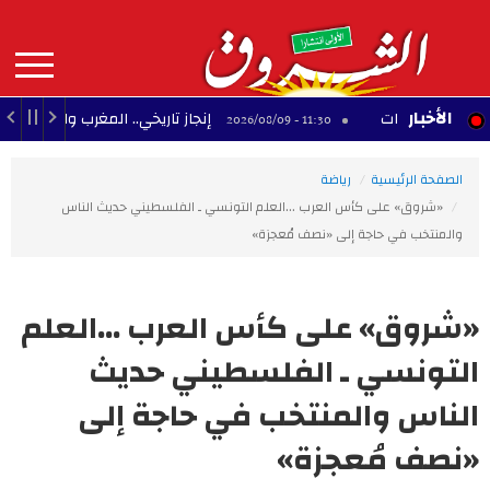
Aller
au
contenu
principal
MAIN
الأخبار
إنجاز تاريخي.. المغرب والجزائر يحققان 3 مكاسب كبرى في كأس إفريقيا للسيدات
11:30 - 2026/08/09
NAVIGATION
الصفحة الرئيسية
رياضة
«شروق» على كأس العرب ...العلم التونسي ـ الفلسطيني حديث الناس
والمنتخب في حاجة إلى «نصف مُعجزة»
«شروق» على كأس العرب ...العلم
التونسي ـ الفلسطيني حديث
الناس والمنتخب في حاجة إلى
«نصف مُعجزة»