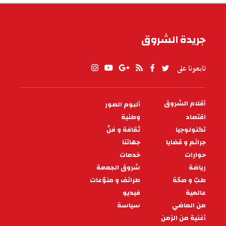
سيدي بوزيد: نزول كميات هامة من
الامطار مصحوبة بالبرد
شهدت عدة مناطق من ولاية سيدي بوزيد (الرقاب،
السوق الجديد، سيدي علي بن عون، بئر الحفي...)
منذ امس واليوم الاحد 6 افريل 2025 نزول
19:27 - 2025/04/06