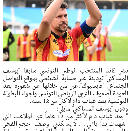
نشر قائد المنتخب الوطني التونسي سابقا "يوسف
المساكني" تودينة عبر حسابه الشخصي بموقع التواصل
الجتماعي "فايسبوك".عبر من خلالها عن شعوره بعد
العودة لصفوف الترجي الرياضي التونسي وأجواء البطولة
التونسية بعد غياب دام لأكثر من 12 سنة.
ودون "يوسف المساكني" مايلي:
" بعد غياب دام لأكثر من 12 عاماً عن الملاعب التي
شهدت بداياتي .. لا يمكنني وصف حجم الفخر