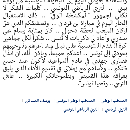
والسعادة بعودتي اليوم إلى البطولة التونسية من بوابة
بيتي .. الترجي الرياضي التونسي .. كلمات الشكر لا
تكفي لجمهور "المكشخة الوفي" .. ذلك الاستقبال
الحار اليوم في مباراة بن قردان .. وتصفيقكم الذي هزّ
أركان الملعب لحظة دخولي .. كان بمثابة وسام على
صدري وأعاد لي ذكريات لا تُنسى .. شكراً لكل جماهير
كرة القدم التونسية على نبل مشاعرهم وترحيبهم
بعودتي إلى تونس .. أعدكم جميعاً، وبإذن الله، أن أبذل
قصارى جهدي في قادم المواعيد لأكون عند حسن
ظنكم .. ولأساهم مع زملائي في تقديم الأداء الذي يليق
بعراقة هذا القميص وبطموحاتكم الكبيرة .. عاش
الترجي.. وتحيا تونس".
المنتخب الوطني
المنتخب الوطني التونسي
يوسف المساكني
الترجي الرياضي
الترجي الرياضي التونسي