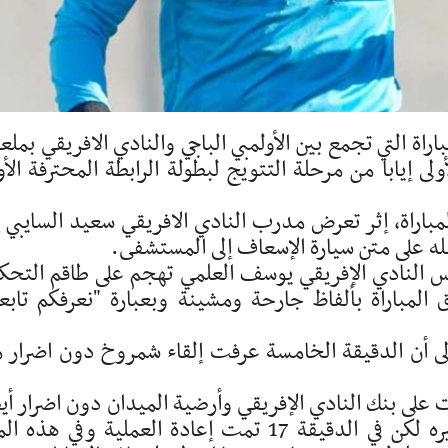
ساء أمس الإربعاء 31 ماي 2023، المباراة التي تجمع بين الأولمبي الباجي والنادي الافريقي ب
ى إيابا من مرحلة التتويج لبطولة الرابطة المحترفة الأو
مباراة، إثر تعرض مدرب النادي الافريقي سعيد السايبي إ
له على متن سيارة الإسعاف إلى المستشفى.
يس النادي الإفريقي يوسف العلمي تهجم على طاقم التحك
ق المباراة بألفاظ جارحة ومشينة وبعبارة "نعرفكم تابع
لى أن الدقيقة الخامسة عرفت إلقاء شمروخ دون اضرار 
ا تم إلقاء مقذوفات على بنك النادي الإفريقي وأرضية الميدان دون اضرار أ
ونبه على قائد الفريق المحلي للتوجه لجماهيره لكن في الدقيقة 17 تمت إعادة العملية وفي هذه