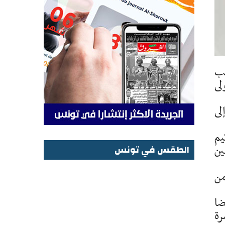
ملعب
لى
لى
يم
ين
الطقس في تونس
الطقس في تونس
من
يضا
 المرة