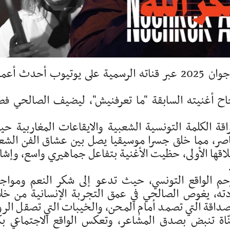
أطلق الفنان وليد الصالحي مساء السبت 21 جوان 2025 عبر قناته الرسمية على يوتيوب أحدث أ
اح أغنيته السابقة "ما تعرفنيش"، ليضيف الصالحي فص
راقة الكلمة التونسية الشعبية والايقاعات المغاربية ح
صر، مما خلق جسرا موسيقيا يصل بين عشاق الفن الشع
ها الأولى، حظيت الأغنية بتفاعل جماهيري واسع، وإشا
حم الواقع التونسي، حيث تدعو إلى شكر النعم ومواج
دته، يغوص الصالحي في عمق التجربة الإنسانية من خل
صداقة التي تصمد أمام المحن، والخيبات التي تصقل الر
ّاة تنبض بصدق المشاعر، وتعكس الواقع الاجتماعي ب