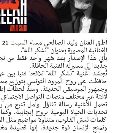
الغنائية المصورة بعنوان "نشكر الله".
يأتي هذا الإصدار بعد شهر واحد فقط من نج
جديدا إلى مسيرته الفنية الحافلة.
تُجسّد أغنية "نشكر الله" تلاقحا فنيا بين ع
حافظت على روح المزود التونسي بتوزيع معا
وجمهور الموسيقى الحديثة. ومنذ لحظات إطلاق
لافتة عبر مختلف منصات التواصل الاجتماعي.
تحمل الأغنية رسالة تفاؤل وأمل تنبع من ر
تحديات الحياة اليومية بروح إيجابية. وكعا
كلمات تمسّ القلوب، متناولا مواضيع مثل ال
وتمنح الإنسان قوة جديدة. إنها قصيدة مغن