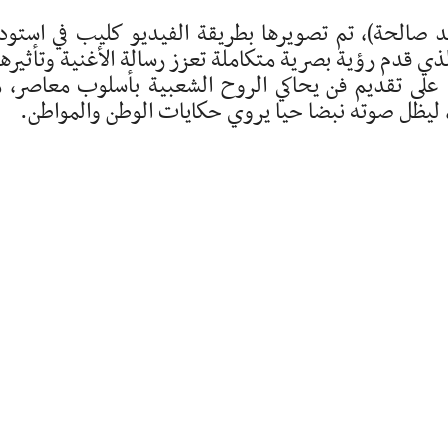
د صالحة)، تم تصويرها بطريقة الفيديو كليب في استود
 قدم رؤية بصرية متكاملة تعزز رسالة الأغنية وتأثيرها
 على تقديم فن يحاكي الروح الشعبية بأسلوب معاصر، 
ي، ليظل صوته نبضا حيا يروي حكايات الوطن والمواطن.