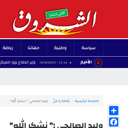
سياسة
وطنية
جهاتنا
رياضة
الأخبار
وزير الدفاع يزور المركز العسكري 
23:34 - 2026/08/07
الصفحة الرئيسية
ثقافة و فنّ
وليد الصالحي :" نشكر الله"
Share
Facebook
وليد الصالحي :" نشكر الله"