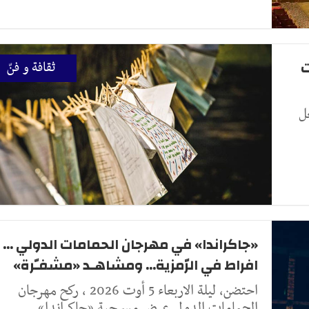
ت
ثقافة و فنّ
ل
«جاكراندا» في مهرجان الحمامات الدولي ...
افراط في الرّمزية... ومشاهـد «مشفـّرة»
احتضن، ليلة الاربعاء 5 أوت 2026 ، ركح مهرجان
الحمامات الدولي عرض مسرحية «جاكراندا»