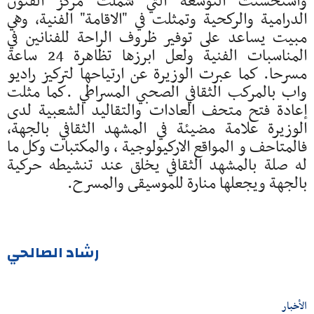
واستحسنت التوسعة التي شملت مركز الفنون
الدرامية والركحية وتمثلت في "الاقامة" الفنية, وهي
مبيت يساعد على توفير ظروف الراحة للفنانين في
المناسبات الفنية ولعل ابرزها تظاهرة 24 ساعة
مسرحا. كما عبرت الوزيرة عن ارتياحها لتركيز راديو
واب بالمركب الثقافي الصحبي المسراطي .كما مثلت
إعادة فتح متحف العادات والتقاليد الشعبية لدى
الوزيرة علامة مضيئة في المشهد الثقافي بالجهة،
فالمتاحف و المواقع الاركيولوجية ، والمكتبات وكل ما
له صلة بالمشهد الثقافي يخلق عند تنشيطه حركية
بالجهة ويجعلها منارة للموسيقى والمسرح.
رشاد الصالحي
الأخبار