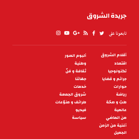
جريدة الشروق
تابعونا على
أقلام الشروق
ألبوم الصور
PIED
DE
اقتصاد
وطنية
PAGE
تكنولوجيا
ثقافة و فنّ
جرائم و قضايا
جهاتنا
حوارات
خدمات
رياضة
شروق الجمعة
طبّ و صحّة
طرائف و منوّعات
عالمية
فيديو
من الماضي
سياسة
أغنية من الزمن
الجميل