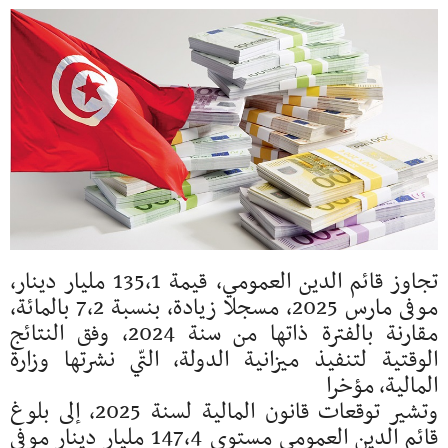
تجاوز قائم الدين العمومي، قيمة 135،1 مليار دينار،
موفى مارس 2025، مسجلا زيادة، بنسبة 7،2 بالمائة،
مقارنة بالفترة ذاتها من سنة 2024، وفق النتائج
الوقتية لتنفيذ ميزانية الدولة، التّي نشرتها وزارة
المالية، مؤخرا
وتشير توقعات قانون المالية لسنة 2025، إلى بلوغ
قائم الدين العمومي مستوى 147،4 مليار دينار موفى