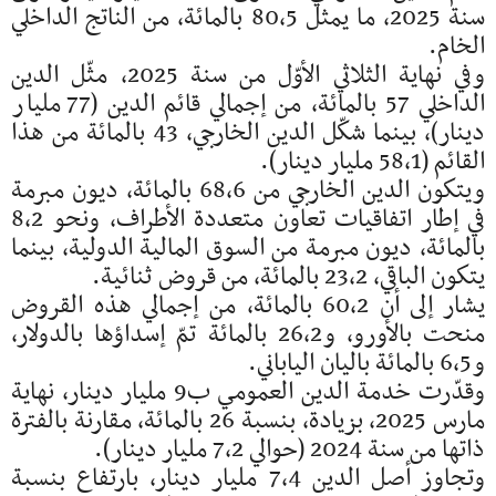
سنة 2025، ما يمثل 80،5 بالمائة، من الناتج الداخلي
الخام.
وفي نهاية الثلاثي الأوّل من سنة 2025، مثّل الدين
الداخلي 57 بالمائة، من إجمالي قائم الدين (77 مليار
دينار)، بينما شكّل الدين الخارجي، 43 بالمائة من هذا
القائم (58،1 مليار دينار).
ويتكون الدين الخارجي من 68،6 بالمائة، ديون مبرمة
في إطار اتفاقيات تعاون متعددة الأطراف، ونحو 8،2
بالمائة، ديون مبرمة من السوق المالية الدولية، بينما
يتكون الباقي، 23،2 بالمائة، من قروض ثنائية.
يشار إلى أن 60،2 بالمائة، من إجمالي هذه القروض
منحت بالأورو، و26،2 بالمائة تمّ إسداؤها بالدولار،
و6،5 بالمائة باليان الياباني.
وقدّرت خدمة الدين العمومي ب9 مليار دينار، نهاية
مارس 2025، بزيادة، بنسبة 26 بالمائة، مقارنة بالفترة
ذاتها من سنة 2024 (حوالي 7،2 مليار دينار).
وتجاوز أصل الدين 7،4 مليار دينار، بارتفاع بنسبة