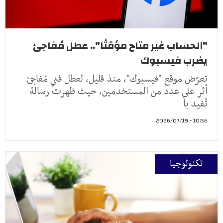
"الحساب غير متاح مؤقتًا".. عطل مُفاجئ
يضرب فيسبوك
تعرّض موقع "فيسبوك"، منذ قليل، لعطل فني مُفاجئ
أثر على عدد من المستخدمين، حيث ظهرت رسالة
تُفيد بأ
10:56 - 2026/07/19
تكنولوجيا