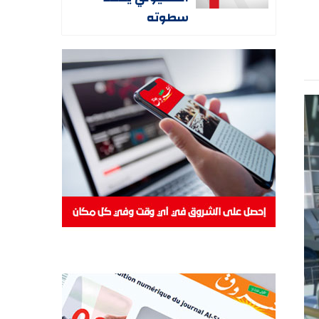
سطوته