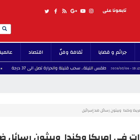
تابعونا على
Search
جرائم و قضايا
ثقافة وفنّ
اقتصاد
عالمية
طقس الليلة.. سحب قليلة والحرارة تصل الى 37 درجة
19:06 - 2026/08/06
يكا وكندا ويبثون رسائل ضد إسرائيل
ت في امريكا وكندا ويبثون رسائل ض