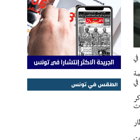
في
مة
في
الطقس في تونس
الطقس في تونس
كر
ات
ار
ات