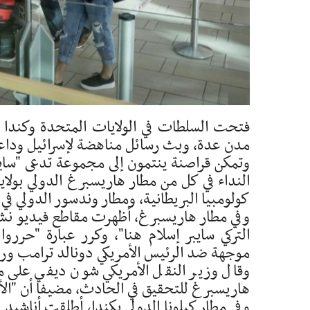
فتحت السلطات في الولايات المتحدة وكندا 
مدن عدة، وبث رسائل مناهضة لإسرائيل وداعم
وتمكن قراصنة ينتمون إلى مجموعة تدعى "سايب
النداء في كل من مطار هاريسبرغ الدولي بولاية 
كولومبيا البريطانية، ومطار وندسور الدولي في
وفي مطار هاريسبرغ، أظهرت مقاطع فيديو نشر
التركي سايبر إسلام هنا"، وكرر عبارة "حرر
موجهة ضد الرئيس الأمريكي دونالد ترامب ورئيس
وقال وزير النقل الأمريكي شون ديفي على من
هاريسبرغ للتحقيق في الحادث، مضيفا أن "الأمر
وفي مطار كيلونا الدولي بكندا، أطلقت أناشي