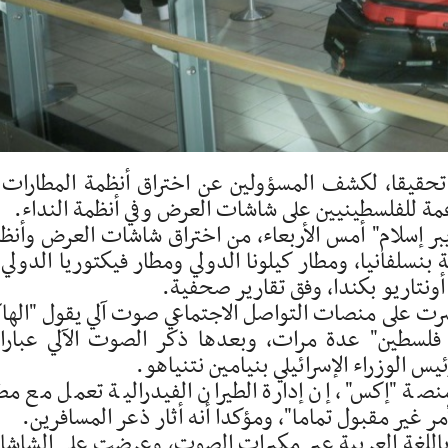
تحقيقا، لكشف المسؤولين عن اختراق أنظمة المطارات 
ة للفلسطينيين على شاشات العرض وفي أنظمة النداء.
ر إسلام" أمس الأربعاء، من اختراق شاشات العرض وأنظ
بنسلفانيا، ومطار كيلونا الدولي ومطار فيكتوريا الدولي 
 أونتاريو بكندا، وفق تقارير صحفية.
ت على منصات التواصل الاجتماعي صوت آلي يقول "الها
وا فلسطين" عدة مرات، وبعدها ذكر الصوت الآلي عبار
 الوزراء الإسرائيلي بنيامين نتنياهو.
صة "إكس"، إن إدارة الطيران الفيدرالية تعمل مع مط
 غير مقبول تماما"، ومؤكدا أنه أثار ذعر المسافرين.
د باللغة العربية عبر مكبرات الصوت، وعرضت على الشاش