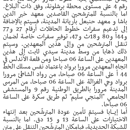
رقم 4 على مستوى محطة برشلونة، وفق ذات البلاغ.
اما بالنسبة للمترشحين القاصدين معهد خير الدين
باشا و معهد حنبعل بأريانة المدينة، فسيتم بالإضافة
إلى تدعيم سفرات خطوط الحافلات أرقام 27 و77
و44أ و80 و18ث و47، توفير سفرات خاصة لضمان
تنقـل المترشحين من وإلى هذين المعهدين. وسيتم
ذلك ذهابا من وسط مدينة سيدي ثابت إلى هذين
المعهدين على الساعة 06 صباحا ومن قلعة الأندلس في
اتجاه المعهدين مرورا برواد باعتماد نفس مسلك الخط
44 أ على الساعة 06 صباحا، من رواد الشاطئ مرورا
برواد وحي الغزالة على الساعة 06 صباحا، من المرسى
المدينة مرورا بالطريق الوطنية رقم 9 والمستشفى
الجامعي "المنجي سليم" ثم طريق سكرة على الساعة
06 صباحا.
أما إيـــابا فسيتمّ تأمين عودة المترشّحين بعد إنتهاء
الاختبارات على الساعة 13 و 15 دق. اما بالنسبة
للشبكة الحديدية، فبامكان المترشّحين التنقل على متن