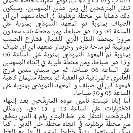
410 ب و16 ث و 42 ب، توفير سفرات خاصة لضمان
تنقـل المترشحين إلى ومن هذين المعهدين. وسيكون
ذلك ذهــابا من محطة برشلونة في اتجاه معهد ابن أبي
الضياف بمنوبة ثم المعهد النموذجي بمنوبة على
الساعة 06 و15 دق صباحا، ومن محطة باب سعدون
مرورا بمحطة النقل البرّي للشمال فشارع الحبيب
بورقيبة ثم ساحة باردو وخزندار فمعهد ابن أبي ضياف
بمنوبة ثم المعهد النموذجي بمنوبة على الساعة 06
و15 دق صباحا، ومن محطة طبربة في إتجاه المعهدين
على الساعة 06 صباحا، ثم من سيدي مدين فبرج
العامري فالمرناقية ثم العقبة ثم محطة سليمان كاهية
فمعهد ابن أبي ضياف و المعهد النموذجي بمنوبة على
الساعة 05 و30 صباحا.
أما إيابا فيستمّ تأمين عودة المترشّحين بعد إنتهاء
الاختبارات على الساعة 13 و 15 دق. وبامكان
المترشّحين التنقل عبر خط المترو رقم 4 الذي ينطلق
من محطة برشلونة في اتجاه محطة خير الدين . كما
يمكن لمستعملي بقية خطوط المترو الربط مع الخط