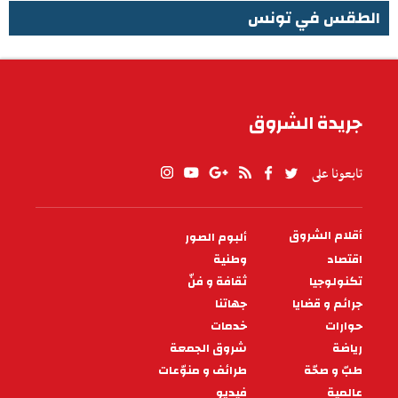
الطقس في تونس
الطقس في تونس
جريدة الشروق
تابعونا على
أقلام الشروق
ألبوم الصور
PIED
DE
اقتصاد
وطنية
PAGE
تكنولوجيا
ثقافة و فنّ
جرائم و قضايا
جهاتنا
حوارات
خدمات
رياضة
شروق الجمعة
طبّ و صحّة
طرائف و منوّعات
عالمية
فيديو