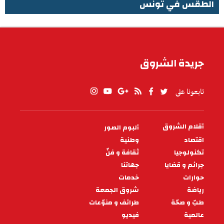
الطقس في تونس
الطقس في تونس
جريدة الشروق
تابعونا على
أقلام الشروق
ألبوم الصور
PIED
DE
اقتصاد
وطنية
PAGE
تكنولوجيا
ثقافة و فنّ
جرائم و قضايا
جهاتنا
حوارات
خدمات
رياضة
شروق الجمعة
طبّ و صحّة
طرائف و منوّعات
عالمية
فيديو