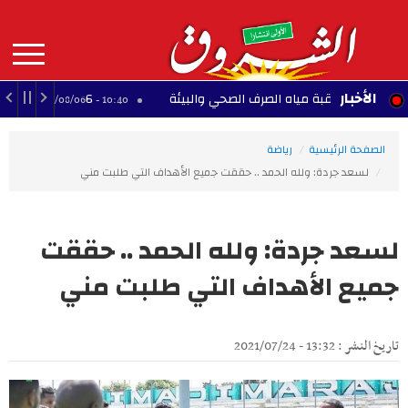
Aller
au
contenu
principal
MAIN
الأخبار
ي مراقبة مياه الصرف الصحي والبيئة
6 وفيات و 19 جريحا حصيلة حادث انقلاب حافلة بولاية قسنطينة
10:40 - 2026/08/06
NAVIGATION
الصفحة الرئيسية
رياضة
لسعد جردة: ولله الحمد .. حققت جميع الأهداف التي طلبت مني
لسعد جردة: ولله الحمد .. حققت
جميع الأهداف التي طلبت مني
تاريخ النشر : 13:32 - 2021/07/24