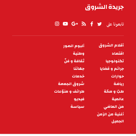
جريدة الشروق
تابعونا على
أقلام الشروق
ألبوم الصور
PIED
DE
اقتصاد
وطنية
PAGE
تكنولوجيا
ثقافة و فنّ
جرائم و قضايا
جهاتنا
حوارات
خدمات
رياضة
شروق الجمعة
طبّ و صحّة
طرائف و منوّعات
عالمية
فيديو
من الماضي
سياسة
أغنية من الزمن
الجميل