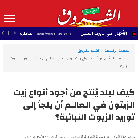
Aller
au
contenu
principal
MAIN
الأخبار
 منصور في دورته الستين
مناظرة انتداب أساتذة.. و
20:13 - 2026/08/06
NAVIGATION
الصفحة الرئيسية
أقلام الشروق
كيف لبلد يُنتج من أجود أنواع زيت الزيتون في العالـم أن يلجأ إلى توريد الزيوت
النباتية؟
كيف لبلد يُنتج من أجود أنواع زيت
الزيتون في العالـم أن يلجأ إلى
توريد الزيوت النباتية؟
صدر هذا المقال بالنسخة الورقية للشروق - تاريخ النشر : 2026/05/07