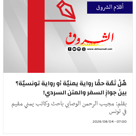
أقلام الشروق
هّلْ ثمّة حقًا رواية يمنيّة أو رواية تونسيّة؟
بينَ جوازِ السفر والمتن السردي!
بقلم: مجيب الرحمن الوصابي باحث وكاتب يمني مقيم
في تونس
07:00 - 2026/08/04