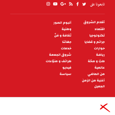
تابعونا على
أقلام الشروق
ألبوم الصور
PIED
DE
اقتصاد
وطنية
PAGE
تكنولوجيا
ثقافة و فنّ
جرائم و قضايا
جهاتنا
حوارات
خدمات
رياضة
شروق الجمعة
طبّ و صحّة
طرائف و منوّعات
عالمية
فيديو
من الماضي
سياسة
أغنية من الزمن
الجميل