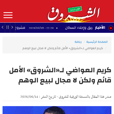
Aller
au
contenu
principal
MAIN
الأخبار
اد حريق وإجلاء السكان
مشروع تجاري متوقف بحي ا
22:20 - 2026/08/09
NAVIGATION
الصفحة الرئيسية
رياضة
كريم العواضي لـ«الشروق» الأمل قائم ولكن لا مجال لبيع الوهم
كريم العواضي لـ«الشروق» الأمل
قائم ولكن لا مجال لبيع الوهم
صدر هذا المقال بالنسخة الورقية للشروق - تاريخ النشر : 2026/06/14