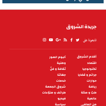
الطقس في تونس
جريدة الشروق
تابعونا على
أقلام الشروق
ألبوم الصور
PIED
DE
اقتصاد
وطنية
PAGE
تكنولوجيا
ثقافة و فنّ
جرائم و قضايا
جهاتنا
حوارات
خدمات
رياضة
شروق الجمعة
طبّ و صحّة
طرائف و منوّعات
عالمية
فيديو
من الماضي
سياسة