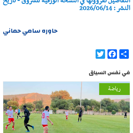
التفاصيل تقرؤونها في النسخة الورقية للشروق - تاريخ
النشر : 2026/06/14
حاوره سامي حماني
Twitter
Facebook
Share
في نفس السياق
رياضة